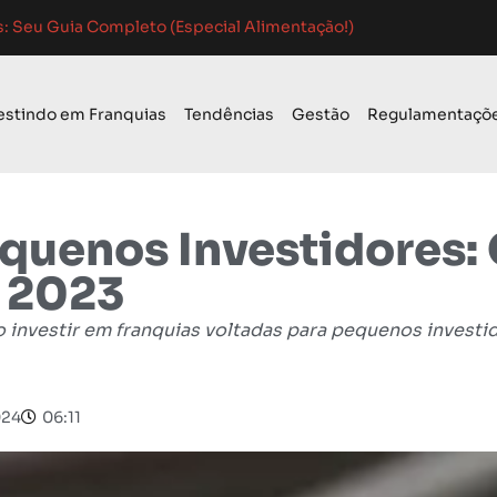
 Guia Completo para o Sucesso
 de Mercado: Guia Completo
o para Franquias em 2024: Guia Completo
estindo em Franquias
Tendências
Gestão
Regulamentaçõ
equenos Investidores:
 2023
vestir em franquias voltadas para pequenos investid
024
06:11