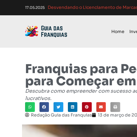
Atendimento ao Cliente em Franquias: O
Como Adaptar Estratég
Como Franquias se Adaptam a Mudanças
Melhores Ferramentas de Gerenciament
01.04.2025
Home
Inv
Franquias para P
para Começar em
Descubra como empreender com sucesso ao in
lucrativos.
Redação Guia das Franquias
13 de março de 2