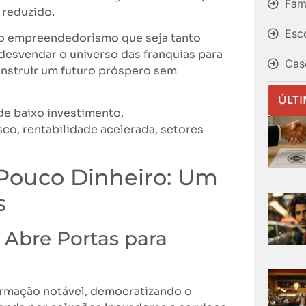
Fami
 reduzido.
Esc
 o empreendedorismo que seja tanto
desvendar o universo das franquias para
Cas
nstruir um futuro próspero sem
ÚLT
de baixo investimento,
o, rentabilidade acelerada, setores
 Pouco Dinheiro: Um
s
Abre Portas para
ormação notável, democratizando o