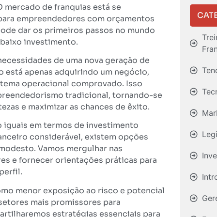
O mercado de franquias está se
CAT
s para empreendedores com orçamentos
pode dar os primeiros passos no mundo
Tre
baixo investimento.
Fra
 necessidades de uma nova geração de
Ten
o está apenas adquirindo um negócio,
istema operacional comprovado. Isso
Tec
mpreendedorismo tradicional, tornando-se
ezas e maximizar as chances de êxito.
Mar
o iguais em termos de investimento
Leg
nanceiro considerável, existem opções
l modesto. Vamos mergulhar nas
Inv
es e fornecer orientações práticas para
erfil.
Int
omo menor exposição ao risco e potencial
Ger
setores mais promissores para
artilharemos estratégias essenciais para