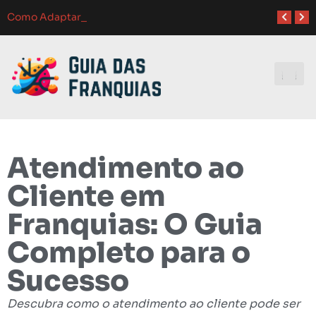
Atendimento ao Cliente em Franquias: O Guia Completo para o Sucesso
Como Franquias se Adaptam a Mudanças de Mercado: Guia Completo
Como Adaptar Estratégias de Marketing para Difer
Melhores Ferramentas de Gerenciamento para Franquias em 2024: Guia Completo
Investindo e
Atendimento ao
Cliente em
Franquias: O Guia
Completo para o
Sucesso
Descubra como o atendimento ao cliente pode ser