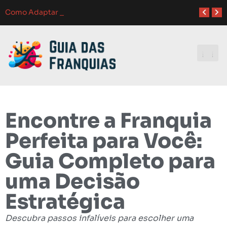
Atendimento ao Cliente em Franquias: O Guia Completo para o Sucesso
Como Franquias se Adaptam a Mudanças de Mercado: Guia Completo
Como Adaptar Estratégias de Marketing para Diferentes Públicos: Um G
Melhores Ferramentas de Gerenciamento para Franquias em 2024: Guia Completo
Investindo e
Encontre a Franquia
Perfeita para Você:
Guia Completo para
uma Decisão
Estratégica
Descubra passos infalíveis para escolher uma