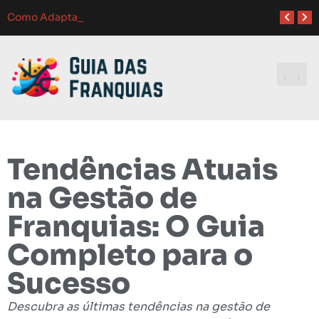
Atendimento ao Cliente em Franquias: O Guia Completo para o Sucesso
Como Franquias se Adaptam a Mudanças de Mercado: Guia Completo
Como Adaptar Estratégias de Marketing para Diferen
Melhores Ferramentas de Gerenciamento para Franquias em 2024: Guia Completo
Investindo e
Tendências Atuais
na Gestão de
Franquias: O Guia
Completo para o
Sucesso
Descubra as últimas tendências na gestão de