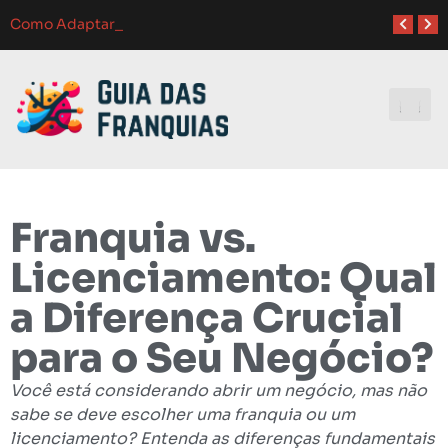
Atendimento ao Cliente em Franquias: O Guia Completo para o Sucesso
Como Franquias se Adaptam a Mudanças de Mercado: Guia Completo
Como Adaptar Estratégias de Marketing para Diferentes
Melhores Ferramentas de Gerenciamento para Franquias em 2024: Guia Completo
Investindo e
Franquia vs.
Licenciamento: Qual
a Diferença Crucial
para o Seu Negócio?
Você está considerando abrir um negócio, mas não
sabe se deve escolher uma franquia ou um
licenciamento? Entenda as diferenças fundamentais