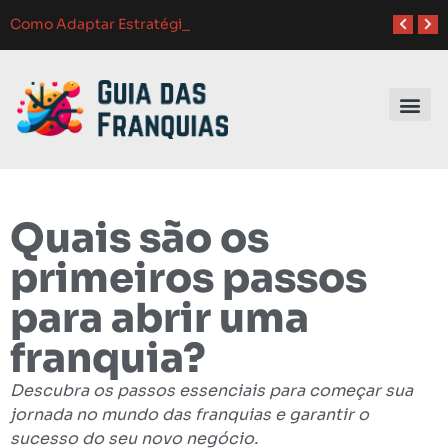
Atendimento ao Cliente em Franquias: O Guia Completo para o Sucesso
Como Franquias se Adaptam a Mudanças de Mercado: Guia Completo
Como Adaptar Estratégias de Marketing para Diferentes Públicos:
Melhores Ferramentas de Gerenciamento para Franquias em 2024: Guia Completo
Investindo e
Quais são os
primeiros passos
para abrir uma
franquia?
Descubra os passos essenciais para começar sua
jornada no mundo das franquias e garantir o
sucesso do seu novo negócio.