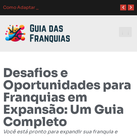
Atendimento ao Cliente em Franquias: O Guia Completo para o Sucesso
Como Franquias se Adaptam a Mudanças de Mercado: Guia Completo
Como Adaptar Estratégias de Marketing para Diferentes Públ
Melhores Ferramentas de Gerenciamento para Franquias em 2024: Guia Completo
Investindo e
Desafios e
Oportunidades para
Franquias em
Expansão: Um Guia
Completo
Você está pronto para expandir sua franquia e