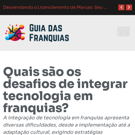
Como Adaptar Estratégia
Atendimento ao Cliente em Franquias: O Guia Completo para o Sucesso
Como Franquias se Adaptam a Mudanças de Mercado: Guia Completo
Melhores Ferramentas de Gerenciamento para Franquias em 2024: Guia Completo
Investindo e
Quais são os
desafios de integrar
tecnologia em
franquias?
A integração de tecnologia em franquias apresenta
diversas dificuldades, desde a implementação até a
adaptação cultural, exigindo estratégias