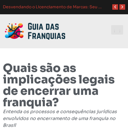
Como Adaptar Estratégias d
Atendimento ao Cliente em Franquias: O Guia Completo para o Sucesso
Como Franquias se Adaptam a Mudanças de Mercado: Guia Completo
Melhores Ferramentas de Gerenciamento para Franquias em 2024: Guia Completo
Investindo e
Quais são as
implicações legais
de encerrar uma
franquia?
Entenda os processos e consequências jurídicas
envolvidos no encerramento de uma franquia no
Brasil