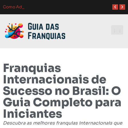
Atendimento ao Cliente em Franquias: O Guia Completo para o Sucesso
Como Franquias se Adaptam a Mudanças de Mercado: Guia Completo
Como Adaptar Estratégias de Marketing para Dif
Melhores Ferramentas de Gerenciamento para Franquias em 2024: Guia Completo
Investindo e
Franquias
Internacionais de
Sucesso no Brasil: O
Guia Completo para
Iniciantes
Descubra as melhores franquias internacionais que