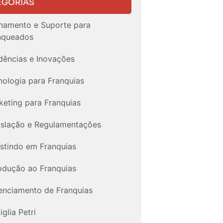
EGORIAS
inamento e Suporte para
nqueados
dências e Inovações
nologia para Franquias
keting para Franquias
islação e Regulamentações
estindo em Franquias
rodução ao Franquias
enciamento de Franquias
glia Petri