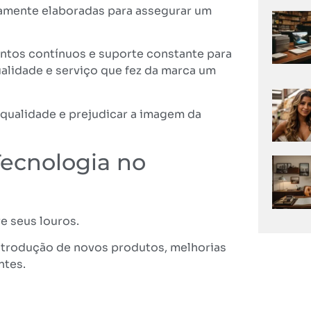
amente elaboradas para assegurar um
entos contínuos e suporte constante para
alidade e serviço que fez da marca um
qualidade e prejudicar a imagem da
Tecnologia no
e seus louros.
introdução de novos produtos, melhorias
ntes.
 investindo em sistemas de reservas
ientes através de aplicativos.