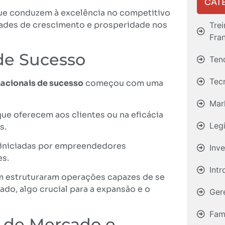
CAT
 que conduzem à excelência no competitivo
dades de crescimento e prosperidade nos
Tre
Fra
de Sucesso
Ten
Tec
nacionais de sucesso
começou com uma
Mar
 que oferecem aos clientes ou na eficácia
Leg
s.
 iniciadas por empreendedores
Inv
es.
Int
m estruturaram operações capazes de se
ado, algo crucial para a expansão e o
Ger
Fami
s de Mercado e