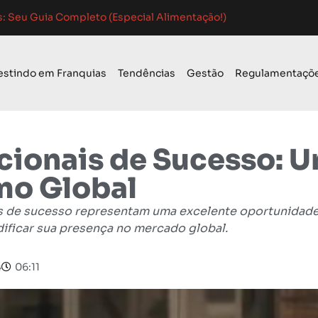
 Guia Completo para o Sucesso
 de Mercado: Guia Completo
o para Franquias em 2024: Guia Completo
estindo em Franquias
Tendências
Gestão
Regulamentaçõ
acionais de Sucesso: 
o Global
ais de sucesso representam uma excelente oportunida
dificar sua presença no mercado global.
4
06:11