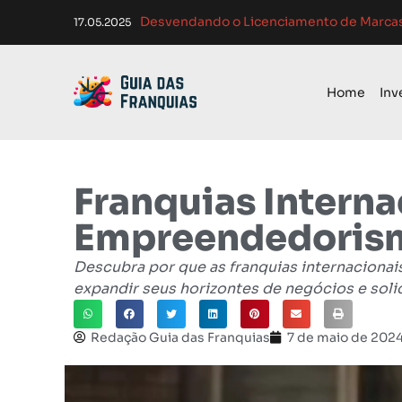
Atendimento ao Cliente em Franquias: O
Com
Como Franquias se Adaptam a Mudanças
Melhores Ferramentas de Gerenciament
17.05.2025
01.04.2025
Home
Inv
Franquias Intern
Empreendedorism
Descubra por que as franquias internacion
expandir seus horizontes de negócios e soli
Redação Guia das Franquias
7 de maio de 202