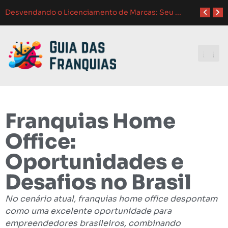
Como Adaptar Estratégias de M
Atendimento ao Cliente em Franquias: O Guia Completo para o Sucesso
Como Franquias se Adaptam a Mudanças de Mercado: Guia Completo
Melhores Ferramentas de Gerenciamento para Franquias em 2024: Guia Completo
Investindo e
Franquias Home
Office:
Oportunidades e
Desafios no Brasil
No cenário atual, franquias home office despontam
como uma excelente oportunidade para
empreendedores brasileiros, combinando