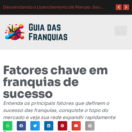
Como Adaptar Estratégias de
Atendimento ao Cliente em Franquias: O Guia Completo para o Sucesso
Como Franquias se Adaptam a Mudanças de Mercado: Guia Completo
Melhores Ferramentas de Gerenciamento para Franquias em 2024: Guia Completo
Investindo e
Fatores chave em
franquias de
sucesso
Entenda os principais fatores que definem o
sucesso das franquias, conquiste o topo do
mercado e veja sua rede expandir rapidamente