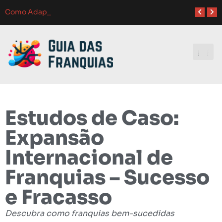
Como Adaptar Estratégias de Marketing
Atendimento ao Cliente em Franquias: O Guia Completo para o Sucesso
Como Franquias se Adaptam a Mudanças de Mercado: Guia Completo
Melhores Ferramentas de Gerenciamento para Franquias em 2024: Guia Completo
Investindo e
Estudos de Caso:
Expansão
Internacional de
Franquias – Sucesso
e Fracasso
Descubra como franquias bem-sucedidas