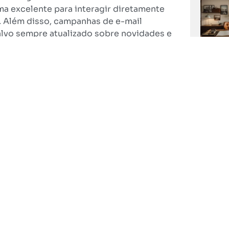
ma excelente para interagir diretamente
. Além disso, campanhas de e-mail
lvo sempre atualizado sobre novidades e
m desafio que exige estratégia e
, investir em diferenciação e inovação,
e manter uma forte presença online são
nquia. Não há uma fórmula mágica, mas a
 certamente colocará sua franquia no
o e adaptar-se continuamente às
 concorrência no mercado de franquias
Franquias