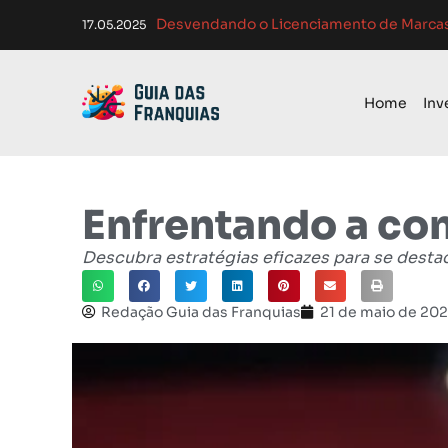
Atendimento ao Cliente em Franquias: O
Como Adaptar
Como Franquias se Adaptam a Mudanças
Melhores Ferramentas de Gerenciament
17.05.2025
01.04.2025
Home
Inv
Enfrentando a co
Descubra estratégias eficazes para se desta
Redação Guia das Franquias
21 de maio de 20