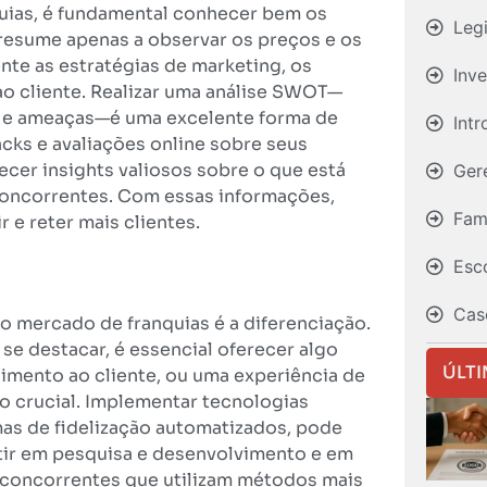
uias, é fundamental conhecer bem os
Leg
 resume apenas a observar os preços e os
te as estratégias de marketing, os
Inv
 ao cliente. Realizar uma análise SWOT—
es e ameaças—é uma excelente forma de
Int
cks e avaliações online sobre seus
cer insights valiosos sobre o que está
Ger
concorrentes. Com essas informações,
Fami
r e reter mais clientes.
Esc
Cas
no mercado de franquias é a diferenciação.
se destacar, é essencial oferecer algo
ÚLT
imento ao cliente, ou uma experiência de
 crucial. Implementar tecnologias
s de fidelização automatizados, pode
estir em pesquisa e desenvolvimento e em
s concorrentes que utilizam métodos mais