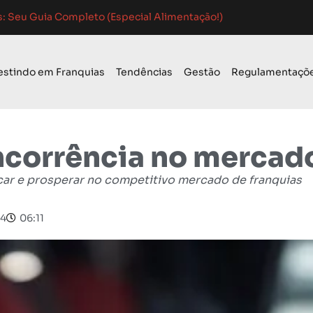
 Guia Completo para o Sucesso
 de Mercado: Guia Completo
o para Franquias em 2024: Guia Completo
estindo em Franquias
Tendências
Gestão
Regulamentaçõ
ncorrência no mercado
car e prosperar no competitivo mercado de franquias
24
06:11