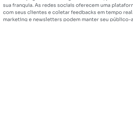
sua franquia. As redes sociais oferecem uma platafor
com seus clientes e coletar feedbacks em tempo real
marketing e newsletters podem manter seu público-a
promoções.
Conclusão
Enfrentar a concorrência no mercado de franquias é u
inovação constantes. Conhecer bem seus concorrentes
proporcionar um atendimento ao cliente excepcional 
ações essenciais para assegurar o sucesso da sua fra
combinação de várias estratégias bem implementadas
caminho do sucesso. Lembre-se, manter-se atualizad
mudanças do mercado são as chaves para enfrentar a
de forma eficaz.
Mais Artigos Sobre
Gerenciamento de 