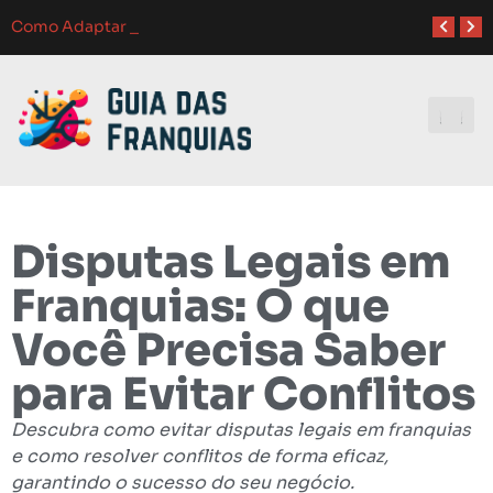
Atendimento ao Cliente em Franquias: O Guia Completo para o Sucesso
Como Franquias se Adaptam a Mudanças de Mercado: Guia Completo
Como Adaptar Estratégias de Marketing para Dif
Melhores Ferramentas de Gerenciamento para Franquias em 2024: Guia Completo
Investindo e
Disputas Legais em
Franquias: O que
Você Precisa Saber
para Evitar Conflitos
Descubra como evitar disputas legais em franquias
e como resolver conflitos de forma eficaz,
garantindo o sucesso do seu negócio.