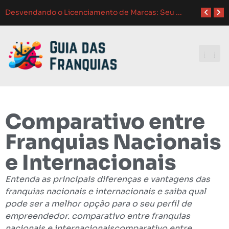
Como Adaptar Estratégias de
Atendimento ao Cliente em Franquias: O Guia Completo para o Sucesso
Como Franquias se Adaptam a Mudanças de Mercado: Guia Completo
Melhores Ferramentas de Gerenciamento para Franquias em 2024: Guia Completo
Investindo e
Comparativo entre
Franquias Nacionais
e Internacionais
Entenda as principais diferenças e vantagens das
franquias nacionais e internacionais e saiba qual
pode ser a melhor opção para o seu perfil de
empreendedor. comparativo entre franquias
nacionais e internacionaiscomparativo entre