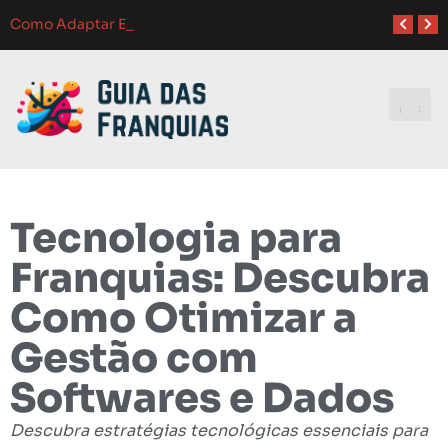
Atendimento ao Cliente em Franquias: O Guia Completo para o Sucesso
Como Franquias se Adaptam a Mudanças de Mercado: Guia Completo
Como Adaptar Estratégias de Marketing para Difer
Melhores Ferramentas de Gerenciamento para Franquias em 2024: Guia Completo
Investindo e
Tecnologia para
Franquias: Descubra
Como Otimizar a
Gestão com
Softwares e Dados
Descubra estratégias tecnológicas essenciais para