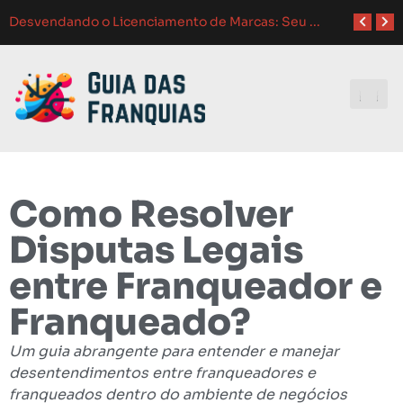
Como Adaptar Estratégias
Atendimento ao Cliente em Franquias: O Guia Completo para o Sucesso
Como Franquias se Adaptam a Mudanças de Mercado: Guia Completo
Melhores Ferramentas de Gerenciamento para Franquias em 2024: Guia Completo
Investindo e
Como Resolver
Disputas Legais
entre Franqueador e
Franqueado?
Um guia abrangente para entender e manejar
desentendimentos entre franqueadores e
franqueados dentro do ambiente de negócios