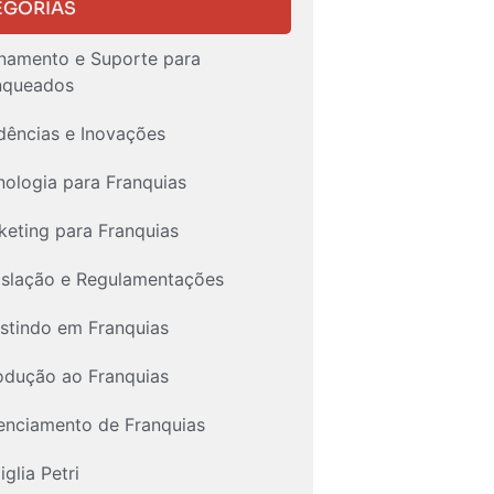
EGORIAS
inamento e Suporte para
nqueados
dências e Inovações
nologia para Franquias
keting para Franquias
islação e Regulamentações
estindo em Franquias
rodução ao Franquias
enciamento de Franquias
glia Petri