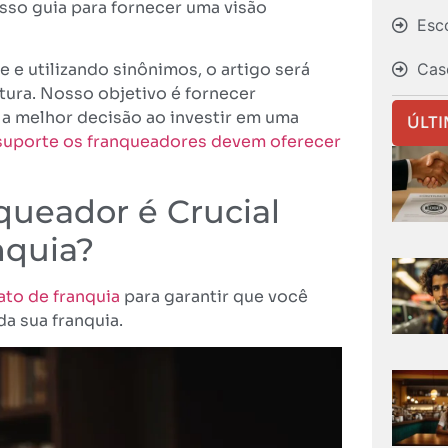
sso guia para fornecer uma visão
Esc
Cas
e utilizando sinônimos, o artigo será
tura. Nosso objetivo é fornecer
r a melhor decisão ao investir em uma
ÚLT
 suporte os franqueadores devem oferecer
queador é Crucial
nquia?
ato de franquia
para garantir que você
a sua franquia.