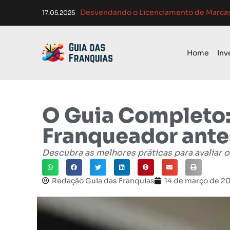
Atendimento ao Cliente em Franquias: O
Como Adaptar E
Como Franquias se Adaptam a Mudanças
Melhores Ferramentas de Gerenciament
01.04.2025
Home
Inv
O Guia Completo:
Franqueador antes
Descubra as melhores práticas para avaliar o
Redação Guia das Franquias
14 de março de 2