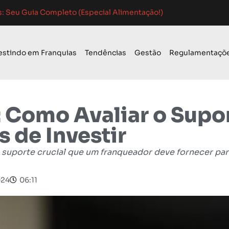
 Guia Completo para o Sucesso
 de Mercado: Guia Completo
o para Franquias em 2024: Guia Completo
estindo em Franquias
Tendências
Gestão
Regulamentaçõ
 Como Avaliar o Supo
 de Investir
 suporte crucial que um franqueador deve fornecer para
024
06:11