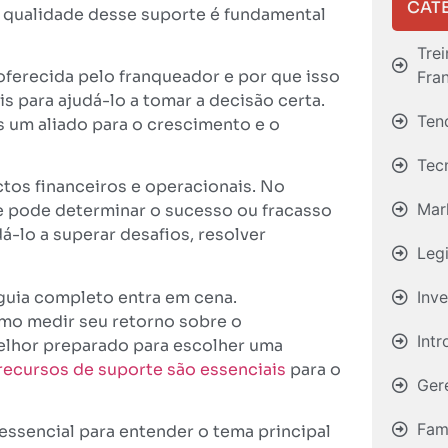
CAT
A qualidade desse suporte é fundamental
Tre
oferecida pelo franqueador e por que isso
Fra
s para ajudá-lo a tomar a decisão certa.
Ten
s um aliado para o crescimento e o
Tec
tos financeiros e operacionais. No
Mar
ue pode determinar o sucesso ou fracasso
á-lo a superar desafios, resolver
Leg
Inv
 guia completo entra em cena.
mo medir seu retorno sobre o
Int
elhor preparado para escolher uma
recursos de suporte são essenciais
para o
Ger
Fami
essencial para entender o tema principal