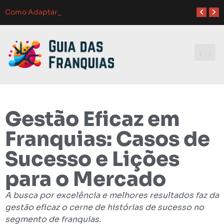
Atendimento ao Cliente em Franquias: O Guia Completo para o Sucesso
Como Franquias se Adaptam a Mudanças de Mercado: Guia Completo
Como Adaptar Estratégias de Marketing para Difere
Melhores Ferramentas de Gerenciamento para Franquias em 2024: Guia Completo
Investindo e
Gestão Eficaz em
Franquias: Casos de
Sucesso e Lições
para o Mercado
A busca por excelência e melhores resultados faz da
gestão eficaz o cerne de histórias de sucesso no
segmento de franquias.