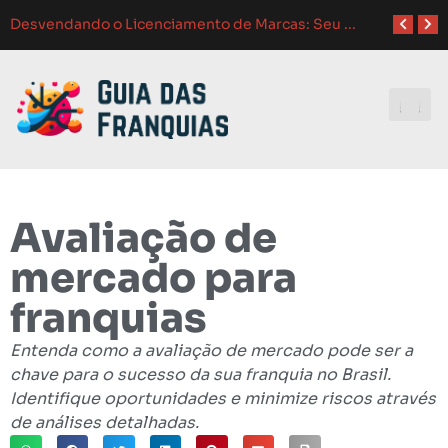
Como Adaptar Estratég
Atendimento ao Cliente em Franquias: O Guia Completo para o Sucesso
Como Franquias se Adaptam a Mudanças de Mercado: Guia Completo
Melhores Ferramentas de Gerenciamento para Franquias em 2024: Guia Completo
Investindo e
Avaliação de
mercado para
franquias
Entenda como a avaliação de mercado pode ser a
chave para o sucesso da sua franquia no Brasil.
Identifique oportunidades e minimize riscos através
de análises detalhadas.